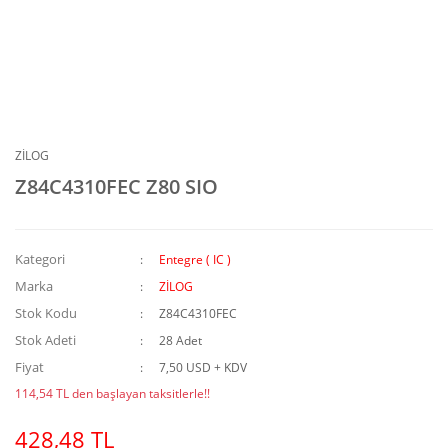
ZİLOG
Z84C4310FEC Z80 SIO
Kategori
Entegre ( IC )
Marka
ZİLOG
Stok Kodu
Z84C4310FEC
Stok Adeti
28 Adet
Fiyat
7,50 USD + KDV
114,54 TL den başlayan taksitlerle!!
428,48 TL