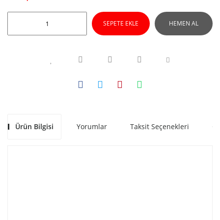
SEPETE EKLE
HEMEN AL
Ürün Bilgisi
Yorumlar
Taksit Seçenekleri
Ön