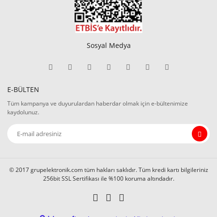
V2
Ser
50
Sosyal Medya
XT 
End
Rö
E-BÜLTEN
Tüm kampanya ve duyurulardan haberdar olmak için e-bültenimize
kaydolunuz.
© 2017 grupelektronik.com tüm hakları saklıdır. Tüm kredi kartı bilgileriniz
256bit SSL Sertifikası ile %100 koruma altındadır.